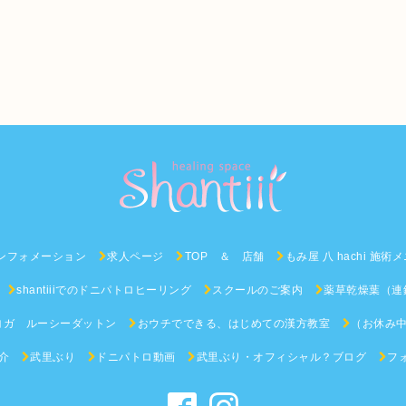
ンフォメーション
求人ページ
TOP ＆ 店舗
もみ屋 八 hachi 施術
shantiiiでのドニパトロヒーリング
スクールのご案内
薬草乾燥葉（連
ヨガ ルーシーダットン
おウチでできる、はじめての漢方教室
（お休み中
介
武里ぶり
ドニパトロ動画
武里ぶり・オフィシャル？ブログ
フ