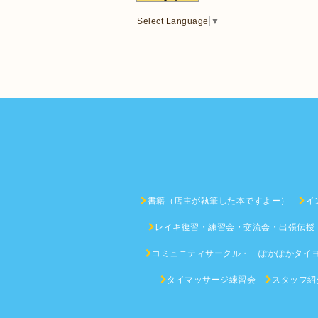
Select Language
▼
書籍（店主が執筆した本ですよー）
イ
レイキ復習・練習会・交流会・出張伝授
コミュニティサークル・ ぽかぽかタイ
タイマッサージ練習会
スタッフ紹