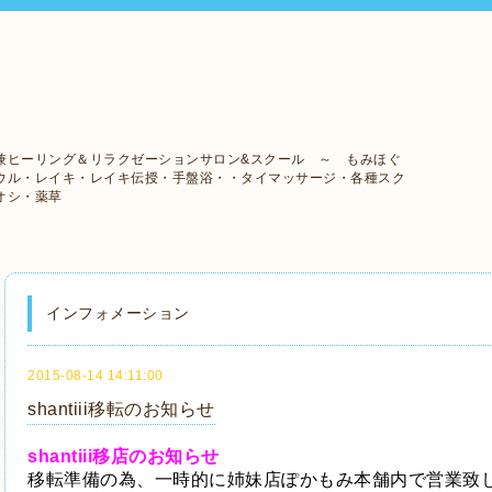
兼ヒーリング＆リラクゼーションサロン&スクール ～ もみほぐ
ウル・レイキ・レイキ伝授・手盤浴・・タイマッサージ・各種スク
オシ・薬草
インフォメーション
2015-08-14 14:11:00
shantiii移転のお知らせ
shantiii移店のお知らせ
移転準備の為、一時的に姉妹店ぽかもみ本舗内で営業致