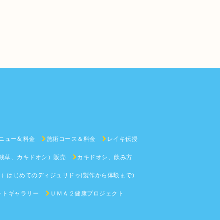
メニュー&;料金
施術コース＆料金
レイキ伝授
銭草、カキドオシ）販売
カキドオシ、飲み方
）はじめてのディジュリドゥ(製作から体験まで)
ォトギャラリー
ＵＭＡ２健康プロジェクト