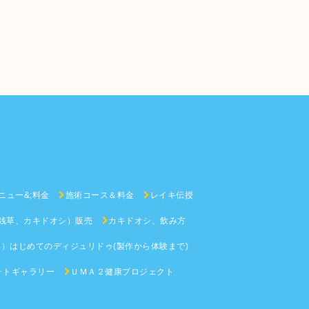
メニュー&;料金
施術コース＆料金
レイキ伝授
銭草、カキドオシ）販売
カキドオシ、飲み方
）はじめてのディジュリドゥ(製作から体験まで)
ォトギャラリー
ＵＭＡ２健康プロジェクト