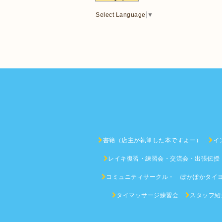
Select Language
▼
書籍（店主が執筆した本ですよー）
イ
レイキ復習・練習会・交流会・出張伝授
コミュニティサークル・ ぽかぽかタイ
タイマッサージ練習会
スタッフ紹