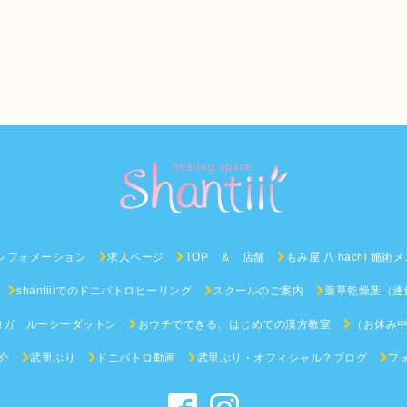
ンフォメーション
求人ページ
TOP ＆ 店舗
もみ屋 八 hachi 施術
shantiiiでのドニパトロヒーリング
スクールのご案内
薬草乾燥葉（連
ヨガ ルーシーダットン
おウチでできる、はじめての漢方教室
（お休み中
介
武里ぶり
ドニパトロ動画
武里ぶり・オフィシャル？ブログ
フ