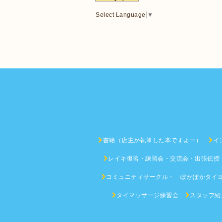
Select Language
▼
書籍（店主が執筆した本ですよー）
イ
レイキ復習・練習会・交流会・出張伝授
コミュニティサークル・ ぽかぽかタイ
タイマッサージ練習会
スタッフ紹