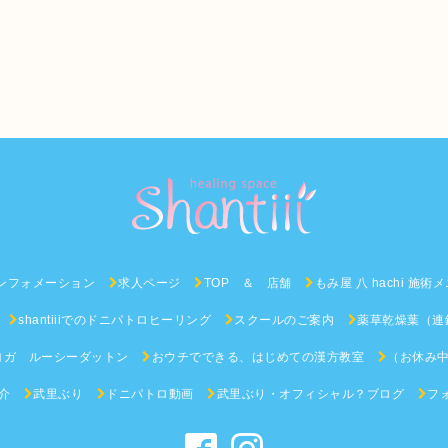
ンフォメーション
求人ページ
TOP ＆ 店舗
もみ屋 八 hachi 施術
shantiiiでのドニパトロヒーリング
スクールのご案内
薬草乾燥葉（連
ヨガ ルーシーダットン
おウチでできる、はじめての漢方教室
（お休み中
介
武里ぶり
ドニパトロ動画
武里ぶり・オフィシャル？ブログ
フ