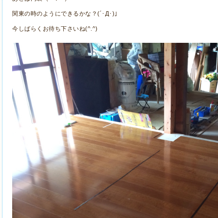
関東の時のようにできるかな？(´･Д･)」
今しばらくお待ち下さいね(^.^)