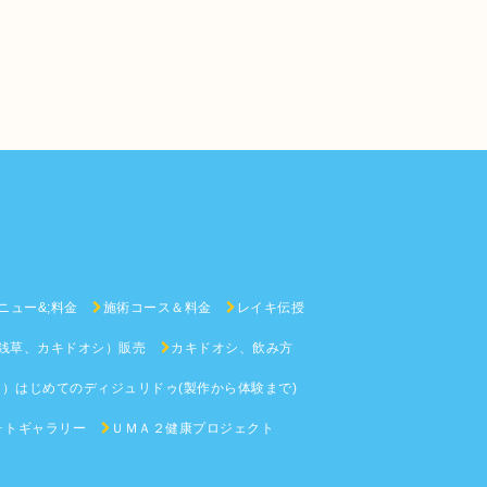
メニュー&;料金
施術コース＆料金
レイキ伝授
銭草、カキドオシ）販売
カキドオシ、飲み方
）はじめてのディジュリドゥ(製作から体験まで)
ォトギャラリー
ＵＭＡ２健康プロジェクト