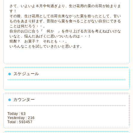
さて、いよいよ８月中旬過ぎより、生け花用の栗の出荷が始まりま
す！
その後、生け花用として出荷出来なかった栗を拾ったとして、甘い
ものをあまり好まず、普段から栗を食べることがない自分にできる
ことは何だろう・・。
自分のお口に合う『 何か 』を作り上げる方法を考えねばいけな
いなと、悩んだあげくに思いついたものは・・！
焼酎？ お菓子？ それとも・・。
いろんなことを試していきたいと思います。
スケジュール
カウンター
Today :
63
Yesterday :
216
Total :
593457