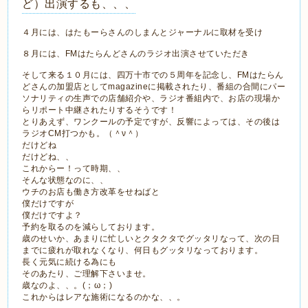
ど）出演するも、、、
４月には、はたもーらさんのしまんとジャーナルに取材を受け
８月には、FMはたらんどさんのラジオ出演させていただき
そして来る１０月には、四万十市での５周年を記念し、FMはたらん
どさんの加盟店としてmagazineに掲載されたり、番組の合間にパー
ソナリティの生声での店舗紹介や、ラジオ番組内で、お店の現場か
らリポート中継されたりするそうです！
とりあえず、ワンクールの予定ですが、反響によっては、その後は
ラジオCM打つかも。（＾ν＾）
だけどね
だけどね、、
これからー！って時期、、
そんな状態なのに、、
ウチのお店も働き方改革をせねばと
僕だけですが
僕だけですよ？
予約を取るのを減らしております。
歳のせいか、あまりに忙しいとクタクタでグッタリなって、次の日
までに疲れが取れなくなり、何日もグッタリなっております。
長く元気に続ける為にも
そのあたり、ご理解下さいませ。
歳なのよ、、。(；ω；)
これからはレアな施術になるのかな、、。